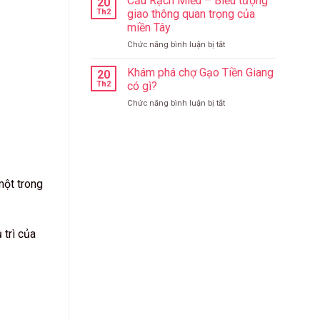
Cầu Rạch Miễu – Biểu tượng
20
Tràng
Giá
Th2
giao thông quan trọng của
–
Tốt
miền Tây
Ngôi
Hơn
ở
Chức năng bình luận bị tắt
chùa
Bạn
Cầu
cổ
Nghĩ
Rạch
kính
Khám phá chợ Gạo Tiền Giang
20
Miễu
và
Th2
có gì?
–
độc
ở
Chức năng bình luận bị tắt
Biểu
đáo
Khám
tượng
tại
phá
giao
Tiền
chợ
thông
Giang
Gạo
quan
Tiền
trọng
Giang
của
một trong
có
miền
gì?
Tây
trì của