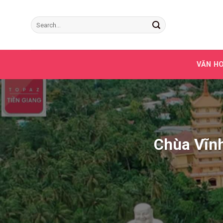
Skip
to
content
VĂN HO
Chùa Vĩn