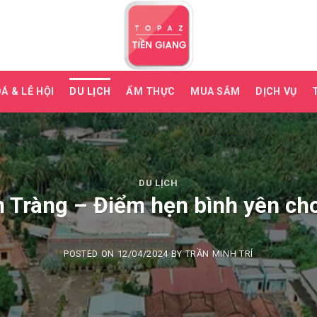
Á & LỄ HỘI
DU LỊCH
ẨM THỰC
MUA SẮM
DỊCH VỤ
DU LỊCH
h Tràng – Điểm hẹn bình yên ch
POSTED ON
12/04/2024
BY
TRẦN MINH TRÍ