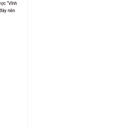
ược “Vĩnh
 đây nên