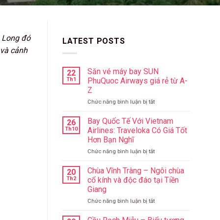
u Long đó
LATEST POSTS
 và cảnh
Săn vé máy bay SUN
22
Th1
PhuQuoc Airways giá rẻ từ A-
Z
ở
Chức năng bình luận bị tắt
Săn
vé
Bay Quốc Tế Với Vietnam
26
máy
Th10
Airlines: Traveloka Có Giá Tốt
bay
Hơn Bạn Nghĩ
SUN
ở
Chức năng bình luận bị tắt
PhuQuoc
Bay
Airways
Quốc
giá
Chùa Vĩnh Tràng – Ngôi chùa
20
Tế
rẻ
Th2
cổ kính và độc đáo tại Tiền
Với
từ
Giang
Vietnam
A-
ở
Chức năng bình luận bị tắt
Airlines:
Z
Chùa
Traveloka
Vĩnh
Có