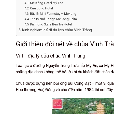
Mê Kông Hotel Mỹ Tho
Cửu Long Hotel
Bầu Bí Mini Farmstay – Mekong
The Island Lodge MeKong Delta
Diamond Stars Ben Tre Hotel
Kinh nghiệm để đi du lịch chùa Vĩnh Tràng
Giới thiệu đôi nét về chùa Vĩnh Tr
Vị trí địa lý của chùa Vĩnh Tràng
Toạ lạc ở đường Nguyễn Trung Trực, ấp Mỹ An, xã Mỹ Pho
những địa danh không thể bỏ lỡ khi du khách đặt chân đ
Chùa được dựng nên bởi ông Bùi Công Đạt – một vị quan
Hoà thượng Huệ Đăng và cho đến năm 1984 thì nơi đây đ